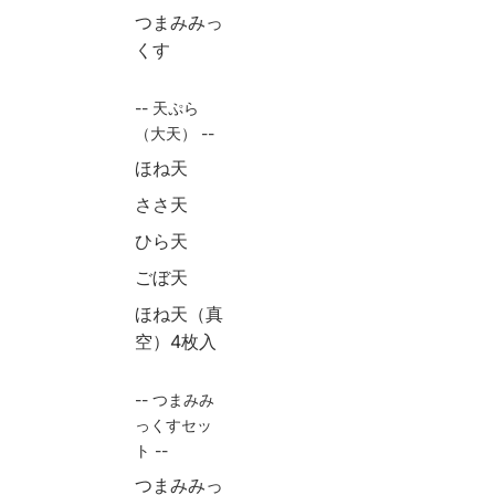
つまみみっ
くす
-- 天ぷら
（大天） --
ほね天
ささ天
ひら天
ごぼ天
ほね天（真
空）4枚入
-- つまみみ
っくすセッ
ト --
つまみみっ