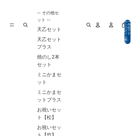
-- その他セ
ット --
カー
ト内
の合
天乙セット
計ア
イテ
ム
天乙セット
数:
0
プラス
焼のし2本
セット
ミニかまセ
ット
ミニかまセ
ットプラス
お祝いセッ
ト【松】
お祝いセッ
ト【竹】