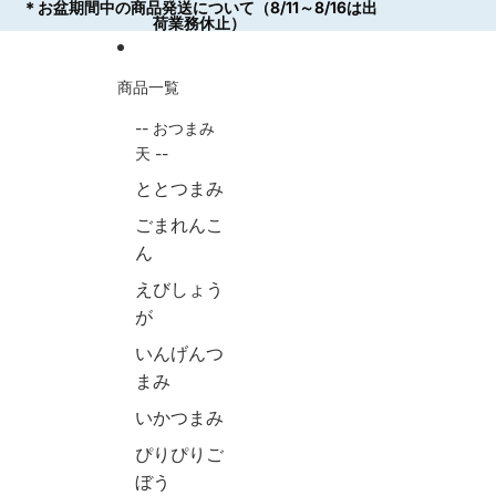
コンテンツにスキップ
＊お盆期間中の商品発送について（8/11～8/16は出
＊お盆期間中の商品発送について（8/11～8/16は出
荷業務休止）
荷業務休止）
商品一覧
-- おつまみ
天 --
ととつまみ
ごまれんこ
ん
えびしょう
が
いんげんつ
まみ
いかつまみ
ぴりぴりご
ぼう