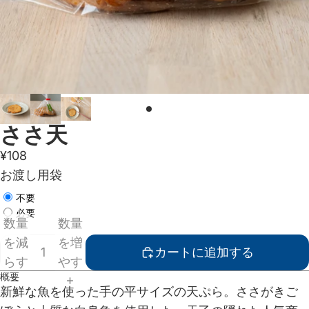
ささ天
¥108
お渡し用袋
不要
必要
数量
数量
を減
を増
カートに追加する
らす
やす
概要
新鮮な魚を使った手の平サイズの天ぷら。ささがきご