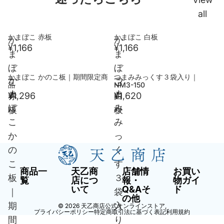
all
かまぼこ 赤板
かまぼこ 白板
か
か
¥1,166
¥1,166
ま
ま
ぼ
ぼ
かまぼこ かのこ板｜期間限定商
つまみみっくす３袋入り｜
売り切れ
か
つ
こ
こ
品
NM3-150
ま
ま
赤
¥1,296
白
¥1,620
ぼ
み
板
板
こ
み
か
っ
の
く
こ
す
商品一
天乙商
店舗情
お買い
板
３
覧
店につ
報・
物ガイ
いて
Q&Aそ
ド
｜
袋
の他
期
入
© 2026
天乙商店公式オンラインストア
,
プライバシーポリシー
特定商取引法に基づく表記
利用規約
間
り