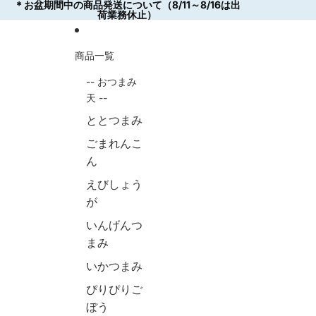
コンテンツにスキップ
＊お盆期間中の商品発送について（8/11～8/16は出
＊お盆期間中の商品発送について（8/11～8/16は出
荷業務休止）
荷業務休止）
商品一覧
-- おつまみ
天 --
ととつまみ
ごまれんこ
ん
えびしょう
が
いんげんつ
まみ
いかつまみ
ぴりぴりご
ぼう