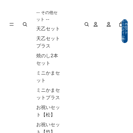
-- その他セ
ット --
カー
ト内
の合
天乙セット
計ア
イテ
ム
天乙セット
数:
0
プラス
焼のし2本
セット
ミニかまセ
ット
ミニかまセ
ットプラス
お祝いセッ
ト【松】
お祝いセッ
ト【竹】