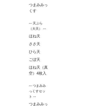
つまみみっ
くす
-- 天ぷら
（大天） --
ほね天
ささ天
ひら天
ごぼ天
ほね天（真
空）4枚入
-- つまみみ
っくすセッ
ト --
つまみみっ