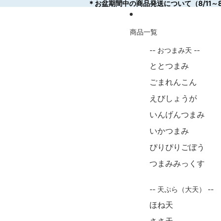
コンテンツにスキップ
＊お盆期間中の商品発送について（8/11～8
＊お盆期間中の商品発送について（8/11～8
商品一覧
-- おつまみ天 --
ととつまみ
ごまれんこん
えびしょうが
いんげんつまみ
いかつまみ
ぴりぴりごぼう
つまみみっくす
-- 天ぷら（大天） --
ほね天