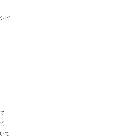
シピ
て
て
いて