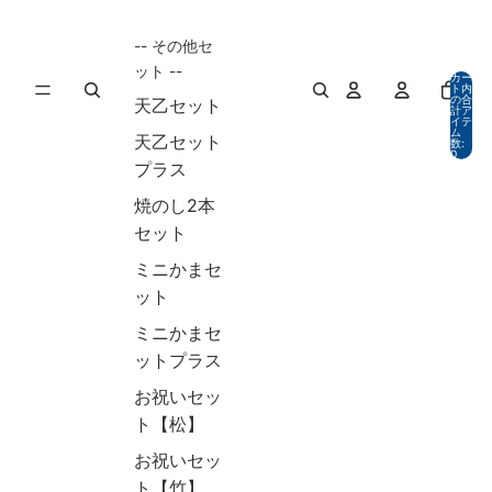
-- その他セ
ット --
カー
ト内
の合
天乙セット
計ア
イテ
ム
天乙セット
数:
0
プラス
焼のし2本
セット
ミニかまセ
ット
ミニかまセ
ットプラス
お祝いセッ
ト【松】
お祝いセッ
ト【竹】