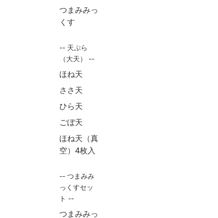
つまみみっ
くす
-- 天ぷら
（大天） --
ほね天
ささ天
ひら天
ごぼ天
ほね天（真
空）4枚入
-- つまみみ
っくすセッ
ト --
つまみみっ