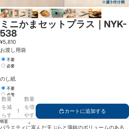
ミニかまセットプラス｜NYK-
538
¥5,810
お渡し用袋
不要
必要
のし紙
不要
必要
数量
数量
を減
を増
カートに追加する
らす
やす
概要
バラエティに富んだ天ぷらと蒲鉾のボリュームのある