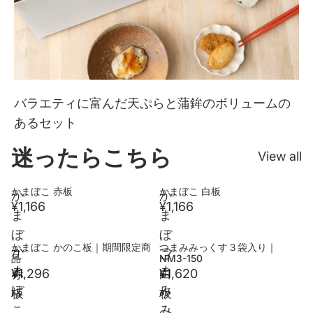
バラエティに富んだ天ぷらと蒲鉾のボリュームの
あるセット
迷ったらこちら
View all
かまぼこ 赤板
かまぼこ 白板
か
か
¥1,166
¥1,166
ま
ま
ぼ
ぼ
かまぼこ かのこ板｜期間限定商
つまみみっくす３袋入り｜
売り切れ
か
つ
こ
こ
品
NM3-150
ま
ま
赤
¥1,296
白
¥1,620
ぼ
み
板
板
こ
み