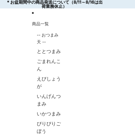
コンテンツにスキップ
＊お盆期間中の商品発送について（8/11～8/16は出
＊お盆期間中の商品発送について（8/11～8/16は出
荷業務休止）
荷業務休止）
商品一覧
-- おつまみ
天 --
ととつまみ
ごまれんこ
ん
えびしょう
が
いんげんつ
まみ
いかつまみ
ぴりぴりご
ぼう